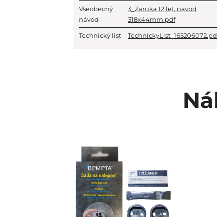
Všeobecný
3_Zaruka 12 let, navod
návod
318x44mm.pdf
Technický list
TechnickyList_165206072.pd
Ná