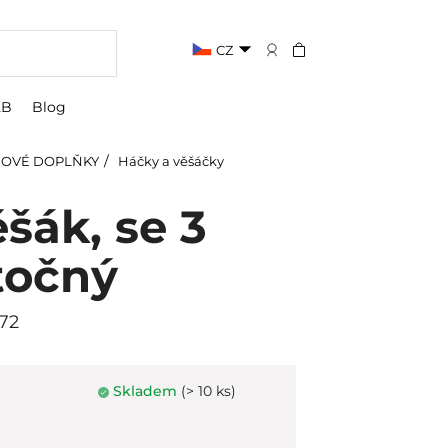
CZ
2B
Blog
OVÉ DOPLŇKY
Háčky a věšáčky
šák, se 3
točný
72
Skladem
(> 10 ks)