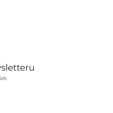
sletteru
ích.