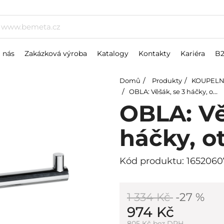
 nás
Zakázková výroba
Katalogy
Kontakty
Kariéra
B
Domů
Produkty
KOUPELN
OBLA: Věšák, se 3 háčky, otočný
OBLA: Vě
háčky, o
Kód produktu: 1652060
1 334 Kč
-27 %
974 Kč
805 Kč bez DPH