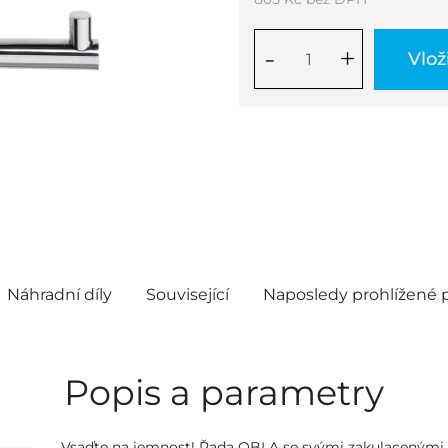
-
+
Vlož
Náhradní díly
Související
Naposledy prohlížené 
Popis a parametry
Vsaďte na jemnost! Řada OBLA se svými zakulacenými t