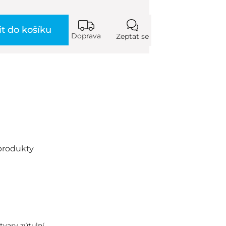
it do košíku
Doprava
Zeptat se
produkty
vary zútulní