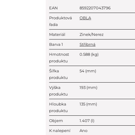
EAN
8592207043796
Produktová
OBLA
řada
Materiál
Zinek/Nerez
Barva 1
Stříbrná
Hmotnost
0.588
(kg)
produktu
Šířka
54
(mm)
produktu
Výška
193
(mm)
produktu
Hloubka
135
(mm)
produktu
Objem
1.407
(l)
K nalepení
Ano