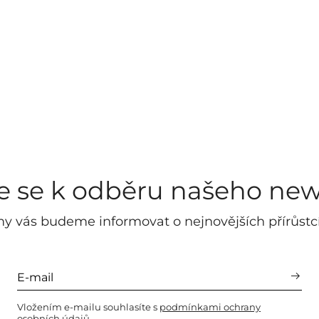
te se k odběru našeho new
y vás budeme informovat o nejnovějších přírůstc
Vložením e-mailu souhlasíte s
podmínkami ochrany
osobních údajů