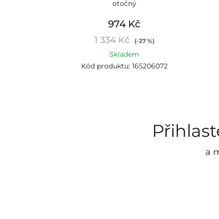
otočný
974 Kč
1 334 Kč
(-27 %)
Skladem
Kód produktu: 165206072
Přihlas
a m