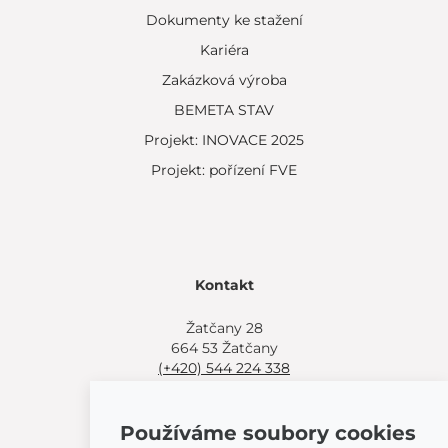
Dokumenty ke stažení
Kariéra
Zakázková výroba
BEMETA STAV
Projekt: INOVACE 2025
Projekt: pořízení FVE
Kontakt
Žatčany 28
664 53 Žatčany
(+420) 544 224 338
info@bemeta.cz
Používáme soubory cookies
Další možnosti nákupu: