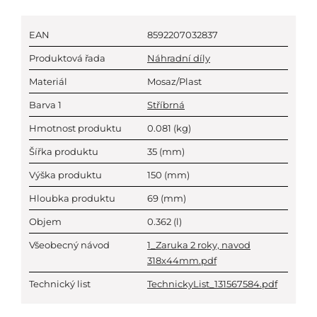
EAN
8592207032837
Produktová řada
Náhradní díly
Materiál
Mosaz/Plast
Barva 1
Stříbrná
Hmotnost produktu
0.081
(kg)
Šířka produktu
35
(mm)
Výška produktu
150
(mm)
Hloubka produktu
69
(mm)
Objem
0.362
(l)
Všeobecný návod
1_Zaruka 2 roky, navod
318x44mm.pdf
Technický list
TechnickyList_131567584.pdf