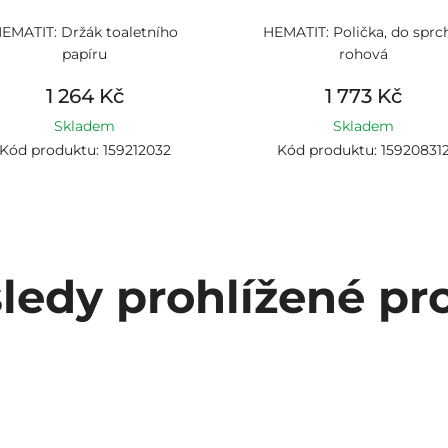
EMATIT: Držák toaletního
HEMATIT: Polička, do sprc
papíru
rohová
1 264 Kč
1 773 Kč
Skladem
Skladem
Kód produktu: 159212032
Kód produktu: 15920831
ledy prohlížené pr