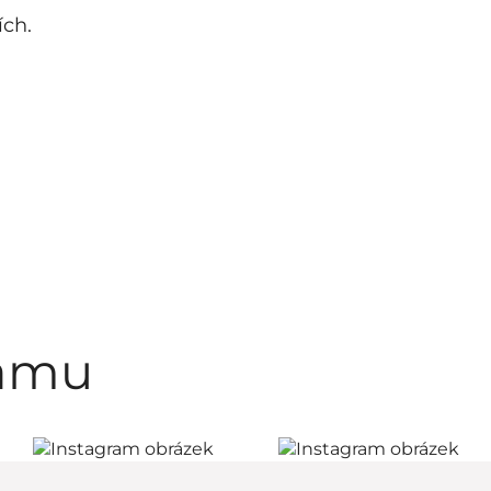
ích.
ramu