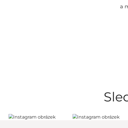
a m
Sle