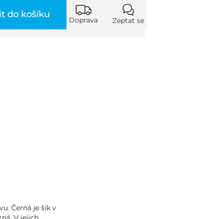
it do košíku
Doprava
Zeptat se
u. Černá je šik v
ná. V jejich