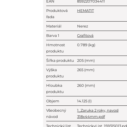
EAN
8592207034411
Produktová
HEMATIT
řada
Materiál
Nerez
Barva 1
Grafitová
Hmotnost
0.789
(kg)
produktu
Šířka produktu
205
(mm)
Výška
265
(mm)
produktu
Hloubka
260
(mm)
produktu
Objem
14.125
(l)
Všeobecný
1_Zaruka 2 roky, navod
návod
318x44mm.pdf
Technický list
TechnickyList_159315013.pd