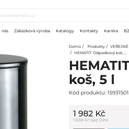
 nás
Zakázková výroba
Katalogy
Kontakty
Kariéra
B
Domů
Produkty
VEŘEJNÉ
HEMATIT: Odpadkový koš, 5 l
HEMATIT
koš, 5 l
Kód produktu: 15931501
1 982 Kč
1 638 Kč bez DPH