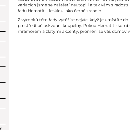
variacích jsme se naštěstí neutopili a tak vám s radost
řadu Hematit – lesklou jako černé zrcadlo.
Z výrobků této řady vytěžíte nejvíc, když je umístíte do
prostředí běloskvoucí koupelny. Pokud Hematit zkombi
mramorem a zlatými akcenty, promění se váš domov v 
f