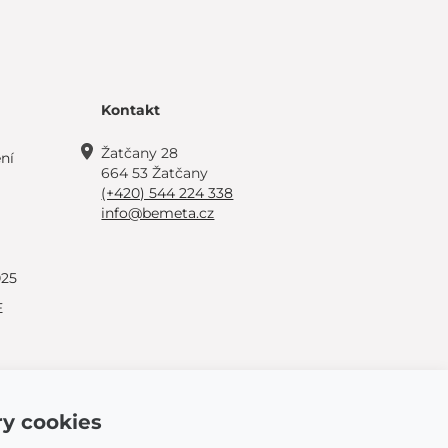
Kontakt
Žatčany 28
ní
664 53 Žatčany
(+420) 544 224 338
info@bemeta.cz
025
E
y cookies