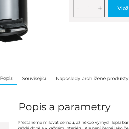
-
+
Vlož
Popis
Související
Naposledy prohlížené produkty
Popis a parametry
Přestaneme milovat černou, až někdo vymyslí lepší barv
každé době a v každém interiéru. Ale není černá jako čer