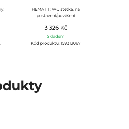
hy,
HEMATIT: WC štětka, na
HEMATIT: D
postavení/pověšení
3 326 Kč
2
Skladem
2
Kód produktu: 159313067
Kód prod
odukty