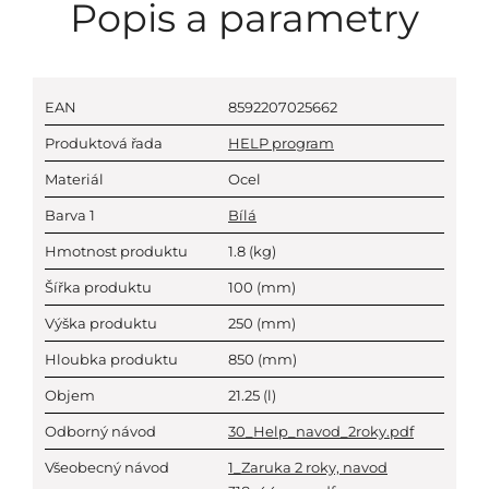
Popis a parametry
EAN
8592207025662
Produktová řada
HELP program
Materiál
Ocel
Barva 1
Bílá
Hmotnost produktu
1.8
(kg)
Šířka produktu
100
(mm)
Výška produktu
250
(mm)
Hloubka produktu
850
(mm)
Objem
21.25
(l)
Odborný návod
30_Help_navod_2roky.pdf
Všeobecný návod
1_Zaruka 2 roky, navod