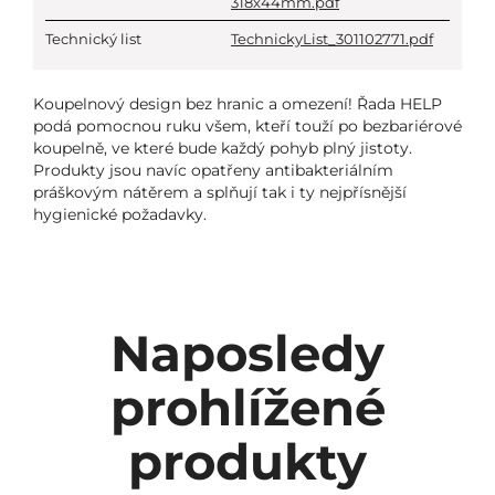
318x44mm.pdf
Technický list
TechnickyList_301102771.pdf
Koupelnový design bez hranic a omezení! Řada HELP
podá pomocnou ruku všem, kteří touží po bezbariérové
koupelně, ve které bude každý pohyb plný jistoty.
Produkty jsou navíc opatřeny antibakteriálním
práškovým nátěrem a splňují tak i ty nejpřísnější
hygienické požadavky.
Naposledy
prohlížené
produkty