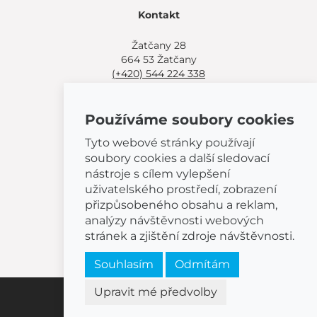
Kontakt
Žatčany 28
664 53 Žatčany
(+420) 544 224 338
info@bemeta.cz
Používáme soubory cookies
Další možnosti nákupu:
Najděte si prodejce poblíž.
Tyto webové stránky používají
Nebo volejte
(+420) 544 224 338
.
soubory cookies a další sledovací
nástroje s cílem vylepšení
uživatelského prostředí, zobrazení
přizpůsobeného obsahu a reklam,
analýzy návštěvnosti webových
© 2026 BEMETA
stránek a zjištění zdroje návštěvnosti.
Souhlasím
Odmítám
Upravit mé předvolby
Nastavení cookies