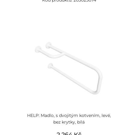
Kód produktu: 203025074
HELP: Madlo, s dvojitým kotvením, levé,
bez krytky, bílá
2 264 Kč