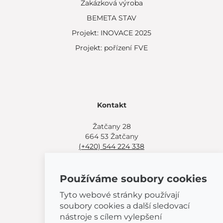
Zakázková výroba
BEMETA STAV
Projekt: INOVACE 2025
Projekt: pořízení FVE
Kontakt
Žatčany 28
664 53 Žatčany
(+420) 544 224 338
info@bemeta.cz
Používáme soubory cookies
Další možnosti nákupu:
Najděte si prodejce poblíž.
Tyto webové stránky používají
Nebo volejte
(+420) 544 224 338
.
soubory cookies a další sledovací
nástroje s cílem vylepšení