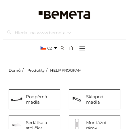
Hledat
CZ
Domů
Produkty
HELP PROGRAM
Podpěrná
Sklopná
madla
madla
Sedátka a
Montážní
stoličky
rámy