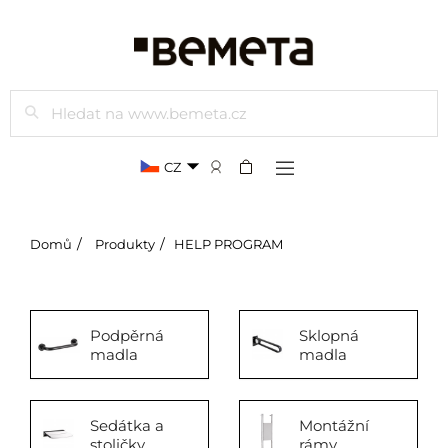
Hledat
CZ
Domů
Produkty
HELP PROGRAM
Podpěrná
Sklopná
madla
madla
Sedátka a
Montážní
stoličky
rámy