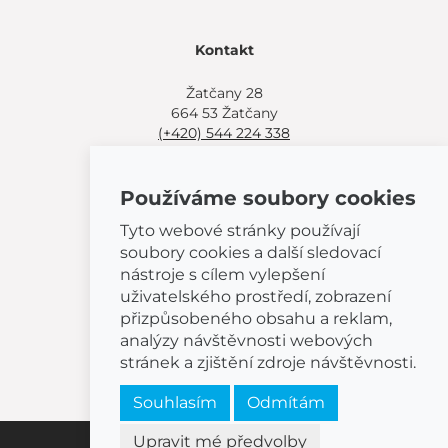
Kontakt
Žatčany 28
664 53 Žatčany
(+420) 544 224 338
info@bemeta.cz
Používáme soubory cookies
Další možnosti nákupu:
Najděte si prodejce poblíž.
Tyto webové stránky používají
Nebo volejte
(+420) 544 224 338
.
soubory cookies a další sledovací
nástroje s cílem vylepšení
uživatelského prostředí, zobrazení
přizpůsobeného obsahu a reklam,
analýzy návštěvnosti webových
© 2026 BEMETA
stránek a zjištění zdroje návštěvnosti.
Souhlasím
Odmítám
Upravit mé předvolby