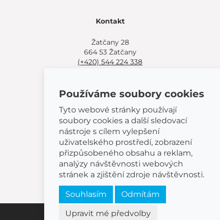
Kontakt
Žatčany 28
664 53 Žatčany
(+420) 544 224 338
info@bemeta.cz
Používáme soubory cookies
Další možnosti nákupu:
Najděte si prodejce poblíž.
Tyto webové stránky používají
Nebo volejte
(+420) 544 224 338
.
soubory cookies a další sledovací
nástroje s cílem vylepšení
uživatelského prostředí, zobrazení
přizpůsobeného obsahu a reklam,
analýzy návštěvnosti webových
© 2026 BEMETA
stránek a zjištění zdroje návštěvnosti.
Souhlasím
Odmítám
Upravit mé předvolby