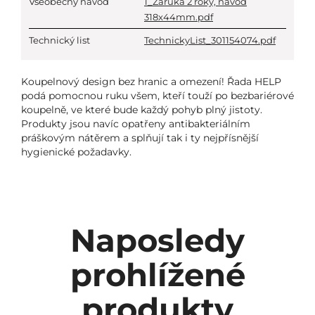
Všeobecný návod
1_Zaruka 2 roky, navod
318x44mm.pdf
Technický list
TechnickyList_301154074.pdf
Koupelnový design bez hranic a omezení! Řada HELP
podá pomocnou ruku všem, kteří touží po bezbariérové
koupelně, ve které bude každý pohyb plný jistoty.
Produkty jsou navíc opatřeny antibakteriálním
práškovým nátěrem a splňují tak i ty nejpřísnější
hygienické požadavky.
Naposledy
prohlížené
produkty