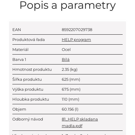
Popis a parametry
EAN
8592207029738
Produktová řada
HELP program
Materiál
Ocel
Barva 1
Bílá
Hmotnost produktu
2.35
(kg)
Šířka produktu
625
(mm)
Výška produktu
675
(mm)
Hloubka produktu
110
(mm)
Objem
60.156
(l)
Odborný návod
81_HELP skladana
madla.pdf