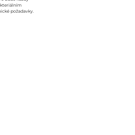
akteriálním
nické požadavky.