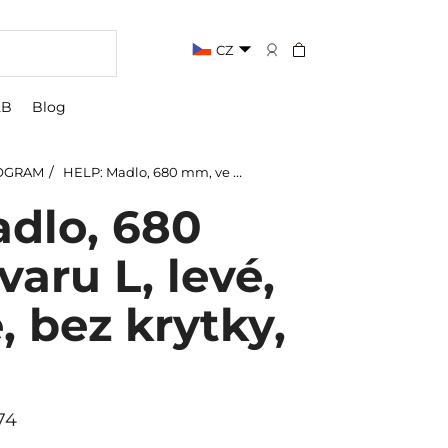
CZ
2B
Blog
OGRAM
HELP: Madlo, 680 mm, ve tvaru L, levé, skládané, bez krytky, bílá
dlo, 680
aru L, levé,
, bez krytky,
74