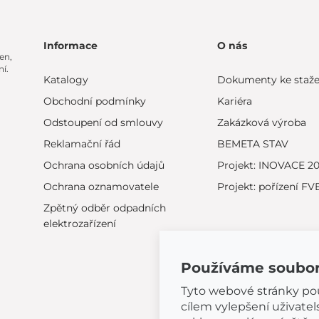
Informace
O nás
en,
í.
Katalogy
Dokumenty ke staže
Obchodní podmínky
Kariéra
Odstoupení od smlouvy
Zakázková výroba
Reklamační řád
BEMETA STAV
Ochrana osobních údajů
Projekt: INOVACE 2
Ochrana oznamovatele
Projekt: pořízení FV
Zpětný odběr odpadních
elektrozařízení
Používáme soubor
Tyto webové stránky použ
cílem vylepšení uživate