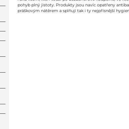
pohyb plný jistoty. Produkty jsou navíc opatřeny antib
práškovým nátěrem a splňují tak i ty nejpřísnější hygie