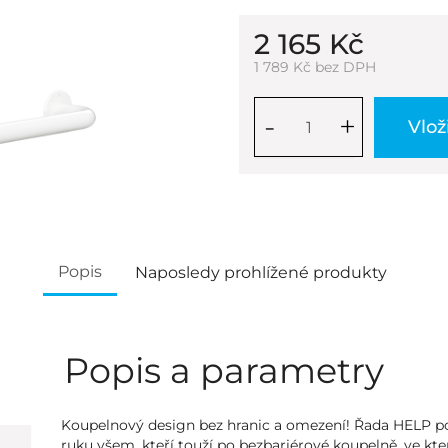
2 165 Kč
1 789 Kč bez DPH
-
+
Vlož
Popis
Naposledy prohlížené produkty
Popis a parametry
Koupelnový design bez hranic a omezení! Řada HELP
ruku všem, kteří touží po bezbariérové koupelně, ve kt