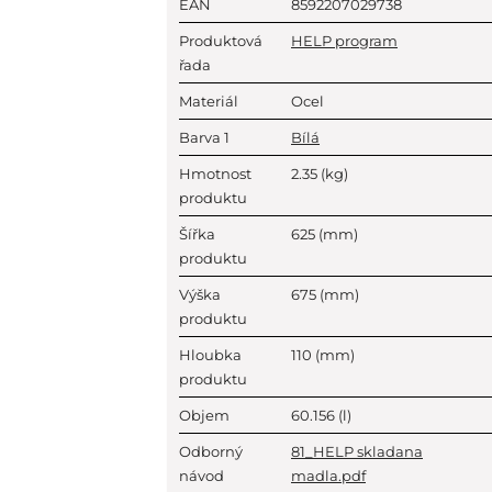
EAN
8592207029738
Produktová
HELP program
řada
Materiál
Ocel
Barva 1
Bílá
Hmotnost
2.35
(kg)
produktu
Šířka
625
(mm)
produktu
Výška
675
(mm)
produktu
Hloubka
110
(mm)
produktu
Objem
60.156
(l)
Odborný
81_HELP skladana
návod
madla.pdf