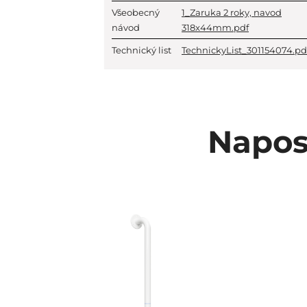
Všeobecný
1_Zaruka 2 roky, navod
návod
318x44mm.pdf
Technický list
TechnickyList_301154074.pd
Napos