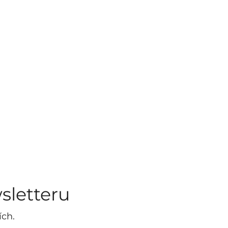
sletteru
ích.