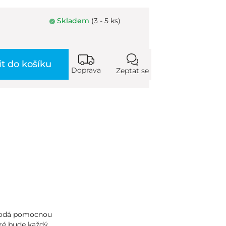
Skladem
(3 - 5 ks)
it do košíku
Doprava
Zeptat se
 podá pomocnou
eré bude každý