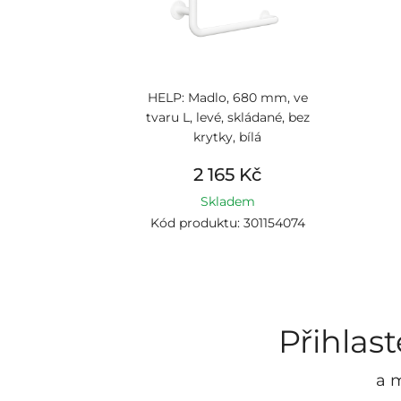
HELP: Madlo, 680 mm, ve
tvaru L, levé, skládané, bez
krytky, bílá
2 165 Kč
Skladem
Kód produktu: 301154074
Přihlas
a m