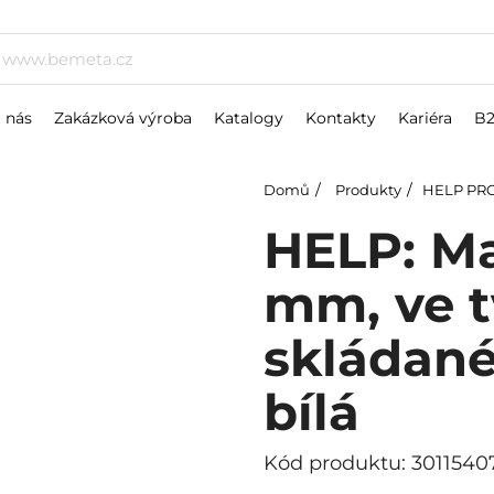
 nás
Zakázková výroba
Katalogy
Kontakty
Kariéra
B
Domů
Produkty
HELP PR
HELP: Ma
mm, ve tv
skládané
bílá
Kód produktu: 3011540