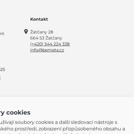
Kontakt
Žatčany 28
ní
664 53 Žatčany
(+420) 544 224 338
info@bemeta.cz
025
E
y cookies
ívají soubory cookies a další sledovací nástroje s
lského prostředí, zobrazení přizpůsobeného obsahu a
© 2026 BEMETA