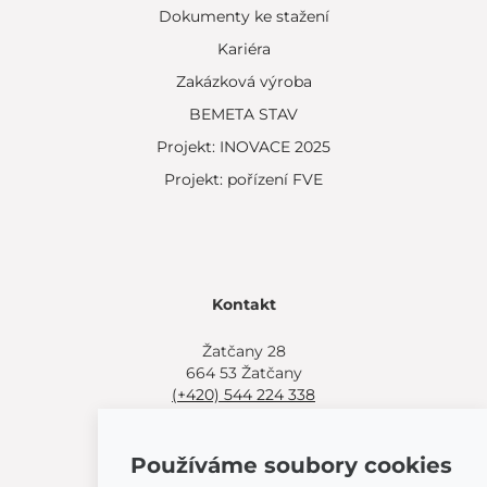
Dokumenty ke stažení
Kariéra
Zakázková výroba
BEMETA STAV
Projekt: INOVACE 2025
Projekt: pořízení FVE
Kontakt
Žatčany 28
664 53 Žatčany
(+420) 544 224 338
info@bemeta.cz
Používáme soubory cookies
Další možnosti nákupu: