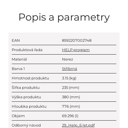
Popis a parametry
EAN
8592207002748
Produktová řada
HELP program
Materiál
Nerez
Barva 1
Stříbrná
Hmotnost produktu
3.15
(kg)
Šířka produktu
235
(mm)
Výška produktu
380
(mm)
Hloubka produktu
776
(mm)
Objem
69.296
(l)
Odborný návod
29_Help_6 let.pdf