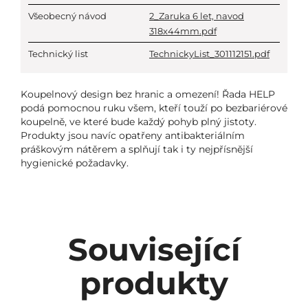
Všeobecný návod
2_Zaruka 6 let, navod
318x44mm.pdf
Technický list
TechnickyList_301112151.pdf
Koupelnový design bez hranic a omezení! Řada HELP
podá pomocnou ruku všem, kteří touží po bezbariérové
koupelně, ve které bude každý pohyb plný jistoty.
Produkty jsou navíc opatřeny antibakteriálním
práškovým nátěrem a splňují tak i ty nejpřísnější
hygienické požadavky.
Související
produkty