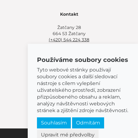
Kontakt
Žatčany 28
664 53 Žatčany
(+420) 544 224 338
info@bemeta.cz
Používáme soubory cookies
Další možnosti nákupu:
Najděte si prodejce poblíž.
Tyto webové stránky používají
Nebo volejte
(+420) 544 224 338
.
soubory cookies a další sledovací
nástroje s cílem vylepšení
uživatelského prostředí, zobrazení
přizpůsobeného obsahu a reklam,
analýzy návštěvnosti webových
© 2026 BEMETA
stránek a zjištění zdroje návštěvnosti.
Souhlasím
Odmítám
Upravit mé předvolby