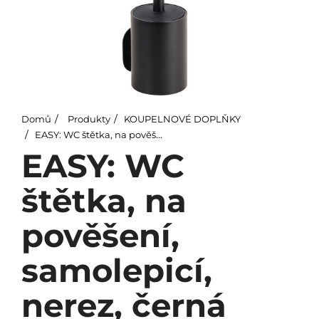
Domů
Produkty
KOUPELNOVÉ DOPLŇKY
EASY: WC štětka, na pověšení, samolepicí, nerez, černá
EASY: WC
štětka, na
pověšení,
samolepicí,
nerez, černá