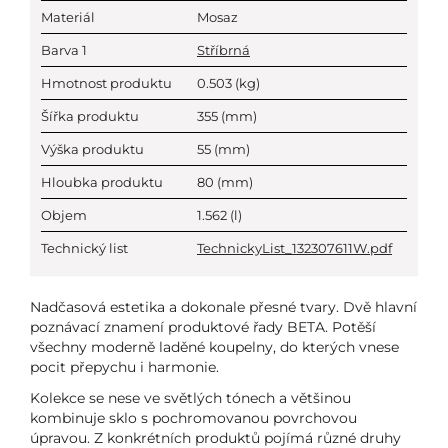
Materiál
Mosaz
Barva 1
Stříbrná
Hmotnost produktu
0.503
(kg)
Šířka produktu
355
(mm)
Výška produktu
55
(mm)
Hloubka produktu
80
(mm)
Objem
1.562
(l)
Technický list
TechnickyList_132307611W.pdf
Nadčasová estetika a dokonale přesné tvary. Dvě hlavní
poznávací znamení produktové řady BETA. Potěší
všechny moderně laděné koupelny, do kterých vnese
pocit přepychu i harmonie.
Kolekce se nese ve světlých tónech a většinou
kombinuje sklo s pochromovanou povrchovou
úpravou. Z konkrétních produktů pojímá různé druhy