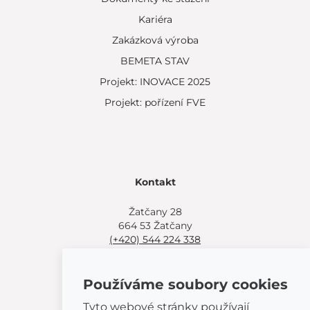
Kariéra
Zakázková výroba
BEMETA STAV
Projekt: INOVACE 2025
Projekt: pořízení FVE
Kontakt
Žatčany 28
664 53 Žatčany
(+420) 544 224 338
info@bemeta.cz
Používáme soubory cookies
Další možnosti nákupu:
Najděte si prodejce poblíž.
Tyto webové stránky používají