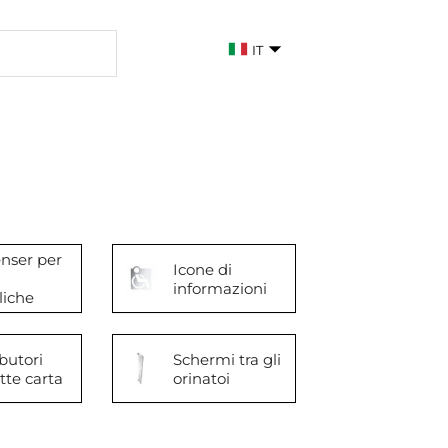
IT
nser per
Icone di
informazioni
liche
ibutori
Schermi tra gli
ette carta
orinatoi