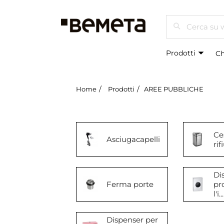
Cercare
Prodotti
Ch
Home
Prodotti
AREE PUBBLICHE
Ce
Asciugacapelli
rif
Di
Ferma porte
pr
l'i...
Dispenser per