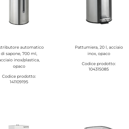
stributore automatico
Pattumiera, 20 l, acciaio
di sapone, 700 ml,
inox, opaco
acciaio inox/plastica,
Codice prodotto:
opaco
104315085
Codice prodotto:
141109195