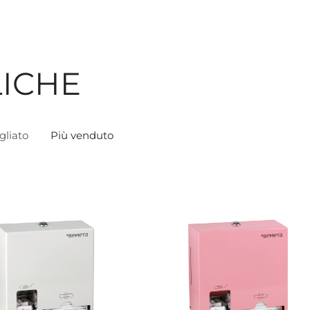
ICHE
gliato
Più venduto