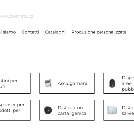
i siamo
Contatti
Cataloghi
Produzione personalizzata
Dispe
stini per
Asciugamani
aree
iuti
pubb
spenser per
Distributori
Distr
odotti per
carta igenica
salvi