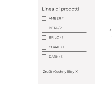
Grigio
/ 4
Linea di prodotti
Argento
/ 247
AMBER
/ 1
Verde
/ 1
BETA
/ 2
a
Oro
/ 3
BRILO
/ 1
CORAL
/ 1
DARK
/ 3
EASY
/ 2
Zrušit všechny filtry
GRAPHIT
/ 1
HELP programme
/ 18
HEMATIT
/ 1
Attrezzatura
alberghiera
/ 350