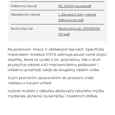
Odborný návod
95_VISTA navod.pdf
Všeobecný návod
1_Zaruka 2 roky, navod
318x44mm.pdf
Technický list
TechnickyList_120109016-
101.pdf
Na postavení. Hravá. V oblíbených barvách. Specifická
materiálem. Kolekce VISTA zahrnuje pouze volně stojící
doplňky, které se vyrábí z tzv. polyresinu. Jde o druh
pryskyřice odolné vůči mechanickému poškození i
vlhkému prostředí, takže do koupelny ideální volba.
Svým precizním zpracováním do prostoru vnáší
noblesu a luxusní vzhled.
Vybírat můžete z několika dávkovačů tekutého mýdla,
mýdlenek, pohárků na kartáčky i toaletních štětek.