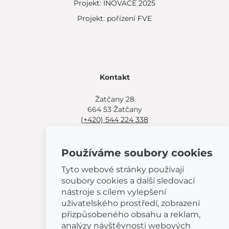
Projekt: INOVACE 2025
Projekt: pořízení FVE
Kontakt
Žatčany 28
664 53 Žatčany
(+420) 544 224 338
info@bemeta.cz
Používáme soubory cookies
Další možnosti nákupu:
Najděte si prodejce poblíž.
Tyto webové stránky používají
Nebo volejte
(+420) 544 224 338
.
soubory cookies a další sledovací
nástroje s cílem vylepšení
uživatelského prostředí, zobrazení
přizpůsobeného obsahu a reklam,
analýzy návštěvnosti webových