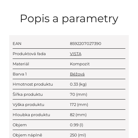
Popis a parametry
EAN
8592207027390
Produktová řada
VISTA
Materiál
Kompozit
Barva 1
Béžová
Hmotnost produktu
0.33
(kg)
Šířka produktu
70
(mm)
Výška produktu
172
(mm)
Hloubka produktu
82
(mm)
Objem
0.99
(l)
Objem náplně
250
(ml)