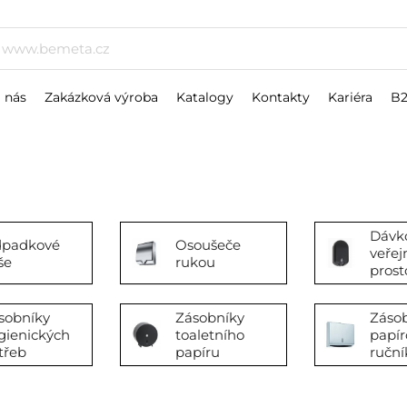
 nás
Zakázková výroba
Katalogy
Kontakty
Kariéra
B
Dávk
padkové
Osoušeče
veřej
še
rukou
prost
sobníky
Zásobníky
Záso
gienických
toaletního
papír
třeb
papíru
ruční