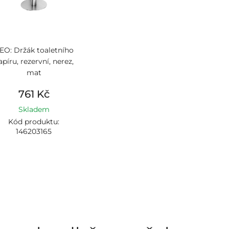
EO: Držák toaletního
apíru, rezervní, nerez,
mat
761 Kč
Skladem
Kód produktu:
146203165