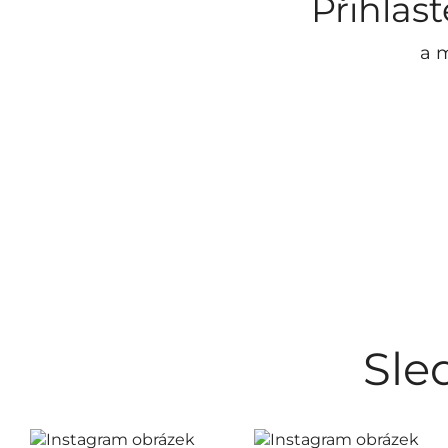
Přihlas
Náhradní díly
/ 6
a m
NEO
/ 1
Nerez program
/ 31
OMEGA
/ 5
RETRO - bronz
/ 2
SABLO
/ 1
Sprchový program
/ 24
WHITE
/ 1
Zrcadla
/ 2
Sle