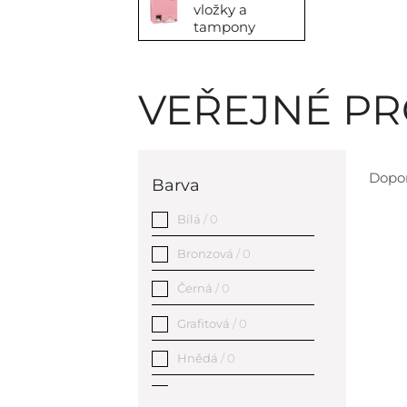
vložky a
tampony
VEŘEJNÉ P
Dopo
Barva
Bílá
/ 0
Bronzová
/ 0
Černá
/ 0
Grafitová
/ 0
Hnědá
/ 0
Růžová
/ 0