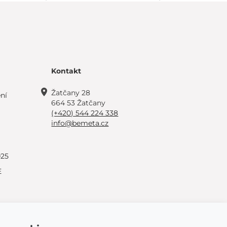
Kontakt
Žatčany 28
ní
664 53 Žatčany
(+420) 544 224 338
info@bemeta.cz
025
E