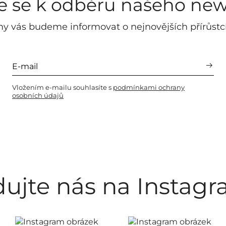
te se k odběru našeho new
y vás budeme informovat o nejnovějších přírůstc
Vložením e-mailu souhlasíte s
podmínkami ochrany
osobních údajů
dujte nás na Instag