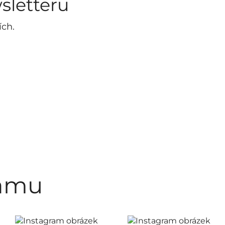
sletteru
ích.
ramu