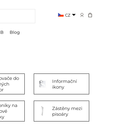
CZ
2B
Blog
ovače do
Informační
ných
ikony
or
bníky na
Zástěny mezi
ové
pisoáry
ky