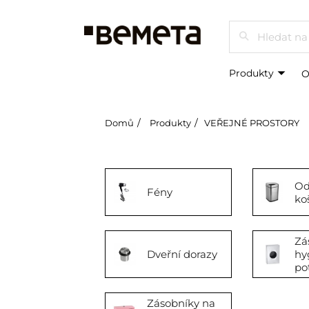
Hledat
Produkty
O
Domů
Produkty
VEŘEJNÉ PROSTORY
Od
Fény
ko
Zá
Dveřní dorazy
hy
po
Zásobníky na