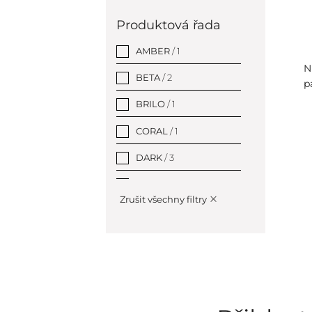
Šedá
/ 0
Produktová řada
Stříbrná
/ 1
AMBER
/ 1
N
Zelená
/ 0
BETA
/ 2
p
Zlatá
/ 0
BRILO
/ 1
CORAL
/ 1
DARK
/ 3
EASY
/ 2
Zrušit všechny filtry
GRAPHIT
/ 1
HELP program
/ 18
HEMATIT
/ 1
Hotelové vybavení
/
350