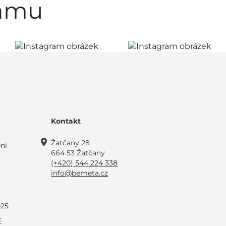
ramu
Kontakt
Žatčany 28
ní
664 53 Žatčany
(+420) 544 224 338
info@bemeta.cz
025
E