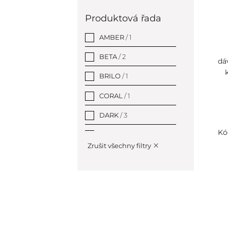
Šedá
/ 0
Produktová řada
Stříbrná
/ 0
AMBER
/ 1
Zelená
/ 0
BETA
/ 2
dá
Zlatá
/ 0
BRILO
/ 1
CORAL
/ 1
DARK
/ 3
Kó
EASY
/ 2
Zrušit všechny filtry
GRAPHIT
/ 1
HELP program
/ 18
HEMATIT
/ 1
Hotelové vybavení
/
350