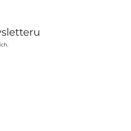
sletteru
ích.