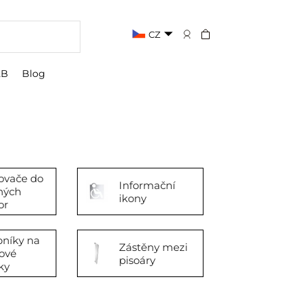
CZ
2B
Blog
ovače do
Informační
ných
ikony
or
bníky na
Zástěny mezi
ové
pisoáry
ky