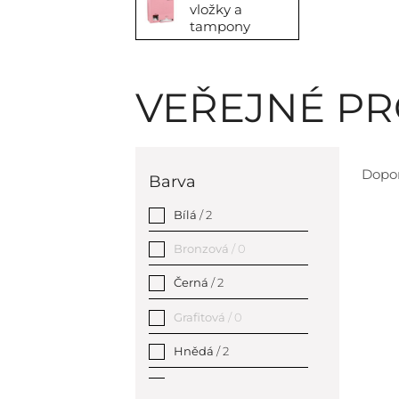
vložky a
tampony
VEŘEJNÉ P
Dopo
Barva
Bílá
/ 2
Bronzová
/ 0
Černá
/ 2
Grafitová
/ 0
Hnědá
/ 2
Růžová
/ 0