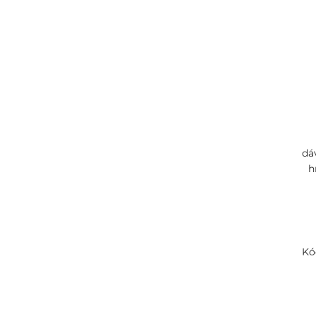
Náhradní díly
/ 6
NEO
/ 1
Nerez program
/ 31
OMEGA
/ 5
RETRO - bronz
/ 2
SABLO
/ 1
dá
h
Sprchový program
/ 18
WHITE
/ 1
Zrcadla
/ 2
Kó