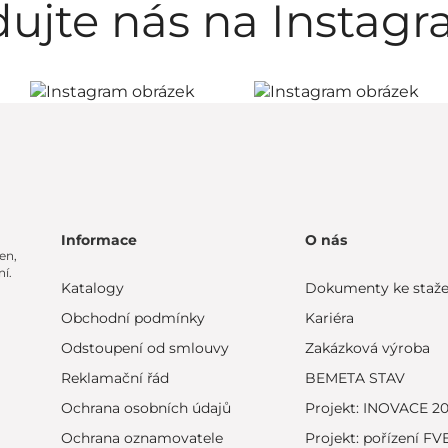
dujte nás na Instag
Informace
O nás
en,
í.
Katalogy
Dokumenty ke staže
Obchodní podmínky
Kariéra
Odstoupení od smlouvy
Zakázková výroba
Reklamační řád
BEMETA STAV
Ochrana osobních údajů
Projekt: INOVACE 2
Ochrana oznamovatele
Projekt: pořízení FV