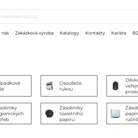
 nás
Zakázková výroba
Katalogy
Kontakty
Kariéra
B
Dávk
padkové
Osoušeče
veřej
še
rukou
prost
sobníky
Zásobníky
Záso
gienických
toaletního
papír
třeb
papíru
ruční