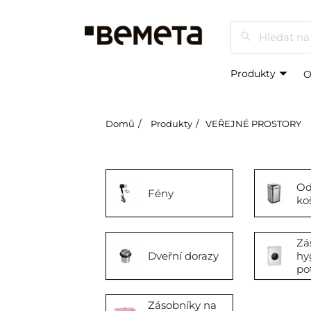
Hledat
Produkty
O
Domů
Produkty
VEŘEJNÉ PROSTORY
Od
Fény
ko
Zá
Dveřní dorazy
hy
po
Zásobníky na