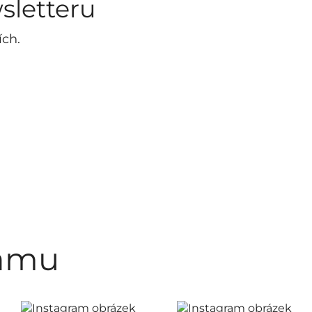
sletteru
ích.
ramu