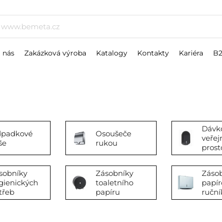
 nás
Zakázková výroba
Katalogy
Kontakty
Kariéra
B
Dávk
padkové
Osoušeče
veřej
še
rukou
prost
sobníky
Zásobníky
Záso
gienických
toaletního
papír
třeb
papíru
ruční