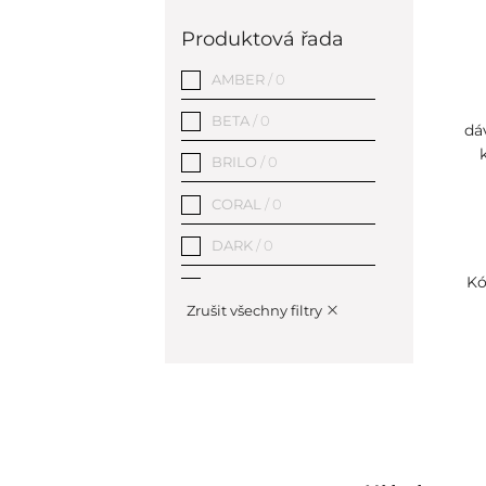
Šedá
/ 4
Produktová řada
Stříbrná
/ 312
AMBER
/ 0
Zelená
/ 1
BETA
/ 0
dá
Zlatá
/ 7
BRILO
/ 0
CORAL
/ 0
DARK
/ 0
Kó
EASY
/ 0
Zrušit všechny filtry
GRAPHIT
/ 0
HELP program
/ 0
HEMATIT
/ 0
Hotelové vybavení
/ 1