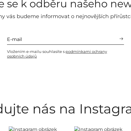
te se k odběru našeho new
y vás budeme informovat o nejnovějších přírůstc
Vložením e-mailu souhlasíte s
podmínkami ochrany
osobních údajů
dujte nás na Instag