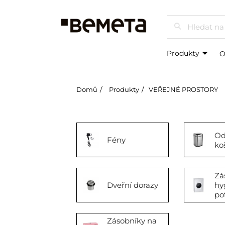
Hledat
Produkty
O
Domů
Produkty
VEŘEJNÉ PROSTORY
Od
Fény
ko
Zá
Dveřní dorazy
hy
po
Zásobníky na