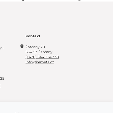
Kontakt
Žatčany 28
ní
664 53 Žatčany
(+420) 544 224 338
info@bemeta.cz
025
E