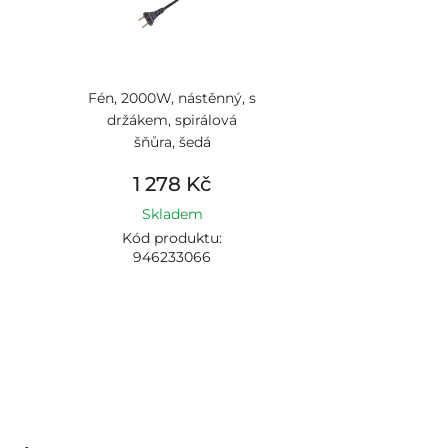
Fén, 2000W, nástěnný, s
držákem, spirálová
šňůra, šedá
1 278 Kč
Skladem
Kód produktu:
946233066