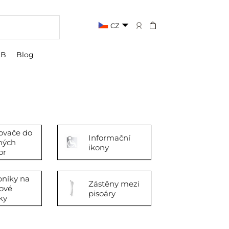
CZ
2B
Blog
ovače do
Informační
ných
ikony
or
bníky na
Zástěny mezi
ové
pisoáry
ky