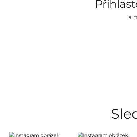
Přihlas
Náhradní díly
/ 2
NEO
/ 0
a m
Nerez program
/ 0
OMEGA
/ 0
RETRO - bronz
/ 0
SABLO
/ 0
Sprchový program
/ 0
WHITE
/ 0
Zrcadla
/ 0
Sle