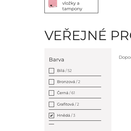
vložky a
tampony
VEŘEJNÉ P
Dopo
Barva
Bílá
/ 52
Bronzová
/ 2
Černá
/ 61
Grafitová
/ 2
Hnědá
/ 3
Růžová
/ 3