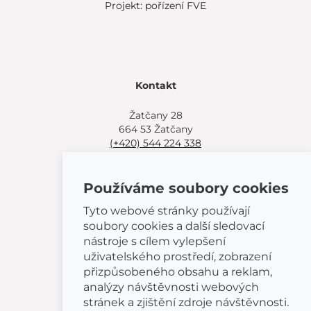
Projekt: pořízení FVE
Kontakt
Žatčany 28
664 53 Žatčany
(+420) 544 224 338
info@bemeta.cz
Používáme soubory cookies
Další možnosti nákupu:
Najděte si prodejce poblíž.
Tyto webové stránky používají
Nebo volejte
(+420) 544 224 338
.
soubory cookies a další sledovací
nástroje s cílem vylepšení
uživatelského prostředí, zobrazení
přizpůsobeného obsahu a reklam,
analýzy návštěvnosti webových
© 2026 BEMETA
stránek a zjištění zdroje návštěvnosti.