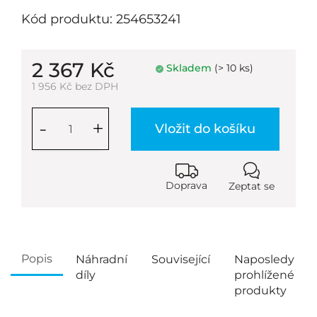
Kód produktu: 254653241
2 367 Kč
Skladem
(> 10 ks)
1 956 Kč bez DPH
-
+
Vložit do košíku
Doprava
Zeptat se
Popis
Náhradní
Související
Naposledy
díly
prohlížené
produkty