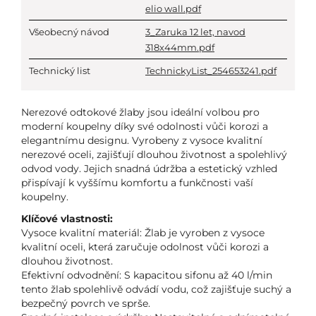
elio wall.pdf
Všeobecný návod
3_Zaruka 12 let, navod
318x44mm.pdf
Technický list
TechnickyList_254653241.pdf
Nerezové odtokové žlaby jsou ideální volbou pro
moderní koupelny díky své odolnosti vůči korozi a
elegantnímu designu. Vyrobeny z vysoce kvalitní
nerezové oceli, zajišťují dlouhou životnost a spolehlivý
odvod vody. Jejich snadná údržba a estetický vzhled
přispívají k vyššímu komfortu a funkčnosti vaší
koupelny.
Klíčové vlastnosti:
Vysoce kvalitní materiál: Žlab je vyroben z vysoce
kvalitní oceli, která zaručuje odolnost vůči korozi a
dlouhou životnost.
Efektivní odvodnění: S kapacitou sifonu až 40 l/min
tento žlab spolehlivě odvádí vodu, což zajišťuje suchý a
bezpečný povrch ve sprše.