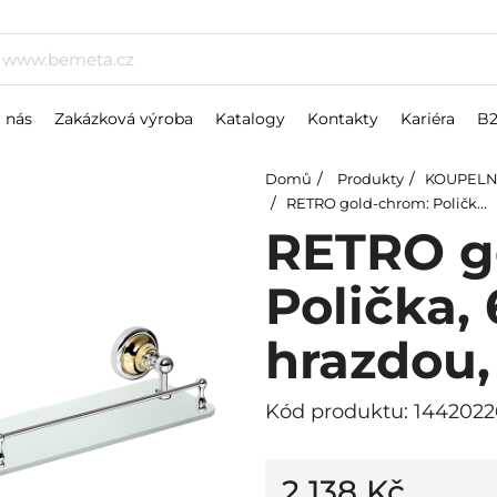
 nás
Zakázková výroba
Katalogy
Kontakty
Kariéra
B
Domů
Produkty
KOUPELN
RETRO gold-chrom: Polička, 600 mm, s hrazdou, sklo
RETRO g
Polička,
hrazdou,
Kód produktu: 144202
2 138 Kč