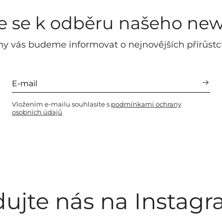
te se k odběru našeho new
y vás budeme informovat o nejnovějších přírůstc
Vložením e-mailu souhlasíte s
podmínkami ochrany
osobních údajů
dujte nás na Instag