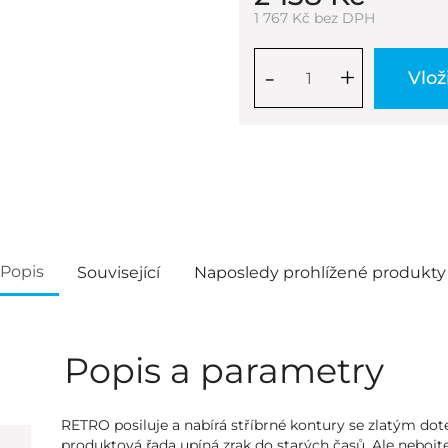
1 767 Kč bez DPH
-
+
Vlož
Popis
Související
Naposledy prohlížené produkty
Popis a parametry
RETRO posiluje a nabírá stříbrné kontury se zlatým dot
produktová řada upíná zrak do starých časů. Ale nebojt