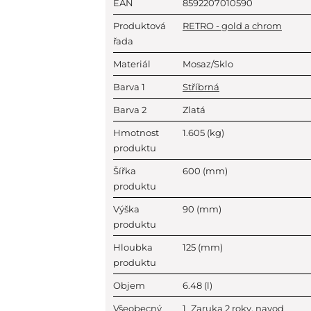
EAN
8592207010590
Produktová
RETRO - gold a chrom
řada
Materiál
Mosaz/Sklo
Barva 1
Stříbrná
Barva 2
Zlatá
Hmotnost
1.605
(kg)
produktu
Šířka
600
(mm)
produktu
Výška
90
(mm)
produktu
Hloubka
125
(mm)
produktu
Objem
6.48
(l)
Všeobecný
1_Zaruka 2 roky, navod