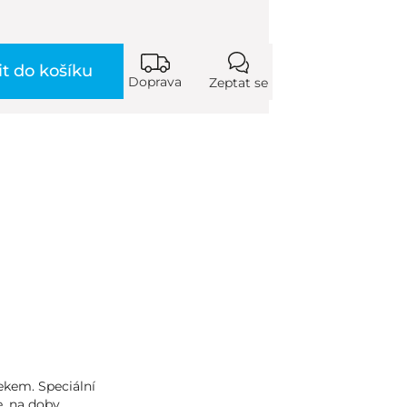
it do košíku
Doprava
Zeptat se
ekem. Speciální
e, na doby