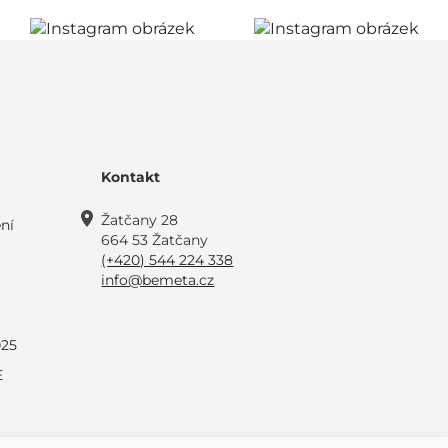
Kontakt
Žatčany 28
ní
664 53 Žatčany
(+420) 544 224 338
info@bemeta.cz
025
E