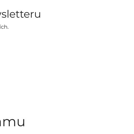
sletteru
ích.
ramu