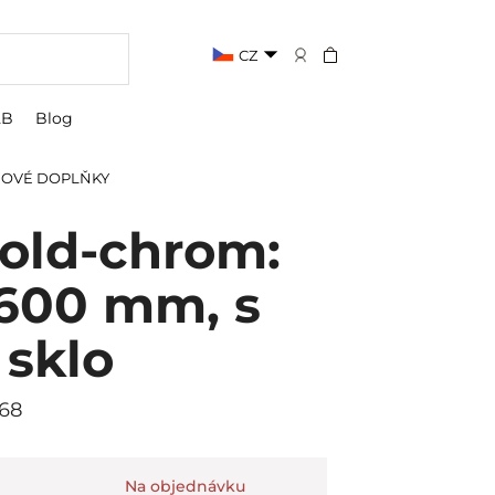
CZ
2B
Blog
OVÉ DOPLŇKY
old-chrom:
 600 mm, s
 sklo
268
Na objednávku