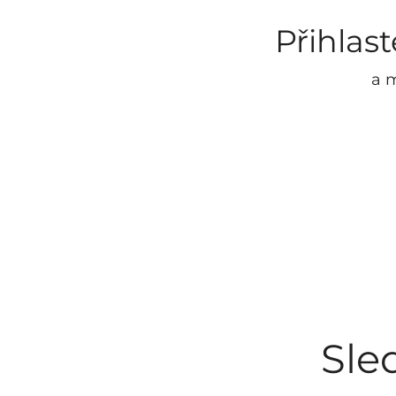
Přihlas
a m
Sle