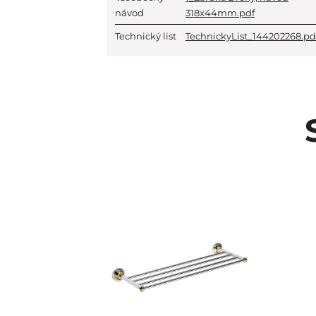
návod
318x44mm.pdf
Technický list
TechnickyList_144202268.pd