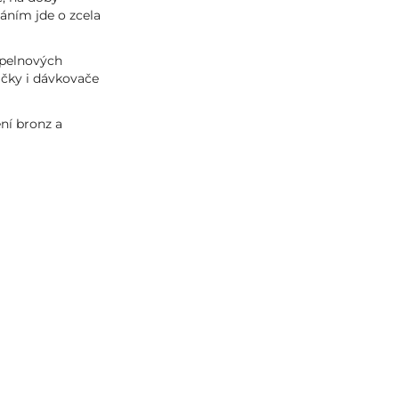
áním jde o zcela
upelnových
áčky i dávkovače
ní bronz a