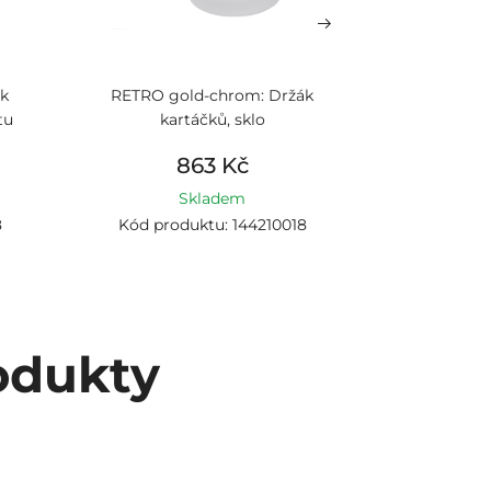
k
RETRO gold-chrom: Držák
RETRO
tu
kartáčků, sklo
Dávkova
863 Kč
1
Skladem
8
Kód produktu: 144210018
Kód prod
odukty