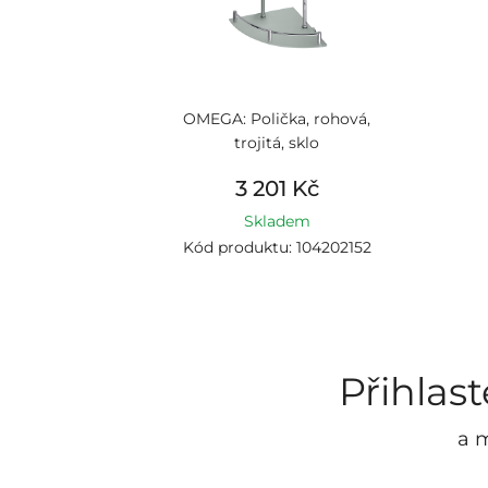
OMEGA: Polička, rohová,
trojitá, sklo
3 201 Kč
Skladem
Kód produktu: 104202152
Přihlas
a m