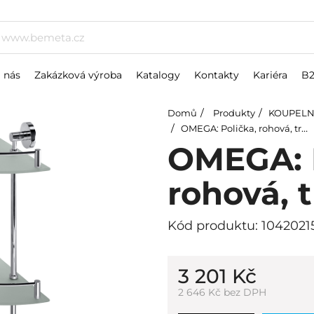
 nás
Zakázková výroba
Katalogy
Kontakty
Kariéra
B
Domů
Produkty
KOUPELN
OMEGA: Polička, rohová, trojitá, sklo
OMEGA: P
rohová, t
Kód produktu: 1042021
3 201 Kč
2 646 Kč bez DPH