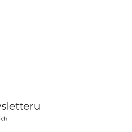
sletteru
ích.