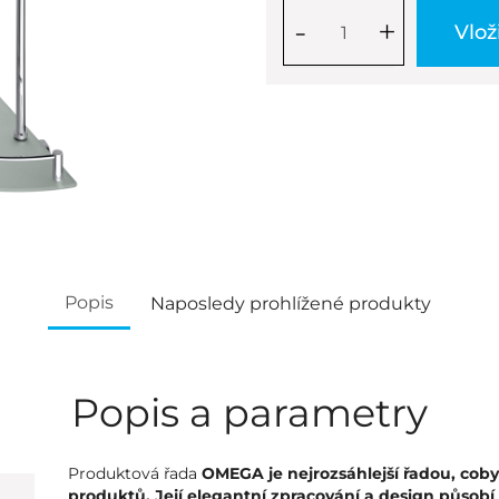
-
+
Vlož
Popis
Naposledy prohlížené produkty
Popis a parametry
Produktová řada
OMEGA je nejrozsáhlejší řadou, cob
produktů. Její elegantní zpracování a design působ