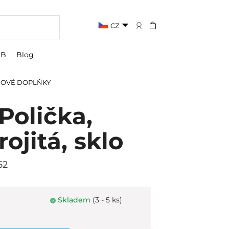
CZ
2B
Blog
OVÉ DOPLŇKY
olička,
rojitá, sklo
52
Skladem
(3 - 5 ks)