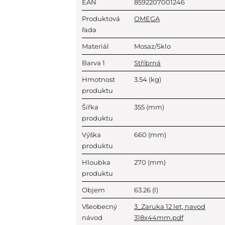
EAN
8592207001246
Produktová
OMEGA
řada
Materiál
Mosaz/Sklo
Barva 1
Stříbrná
Hmotnost
3.54
(kg)
produktu
Šířka
355
(mm)
produktu
Výška
660
(mm)
produktu
Hloubka
270
(mm)
produktu
Objem
63.26
(l)
Všeobecný
3_Zaruka 12 let, navod
návod
318x44mm.pdf