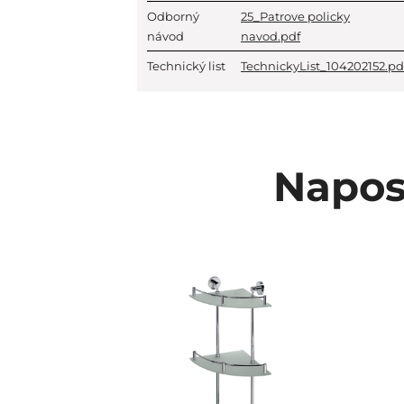
Odborný
25_Patrove policky
návod
navod.pdf
Technický list
TechnickyList_104202152.pd
Napos