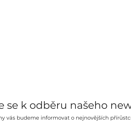
te se k odběru našeho new
y vás budeme informovat o nejnovějších přírůstc