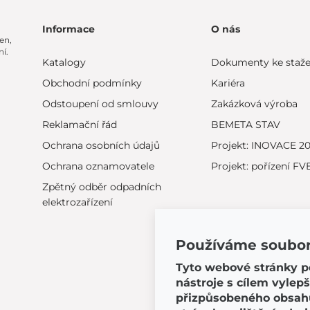
Informace
O nás
en,
í.
Katalogy
Dokumenty ke staže
Obchodní podmínky
Kariéra
Odstoupení od smlouvy
Zakázková výroba
Reklamační řád
BEMETA STAV
Ochrana osobních údajů
Projekt: INOVACE 2
Ochrana oznamovatele
Projekt: pořízení FV
Zpětný odběr odpadních
elektrozařízení
Používáme soubor
Tyto webové stránky po
nástroje s cílem vylepš
přizpůsobeného obsahu