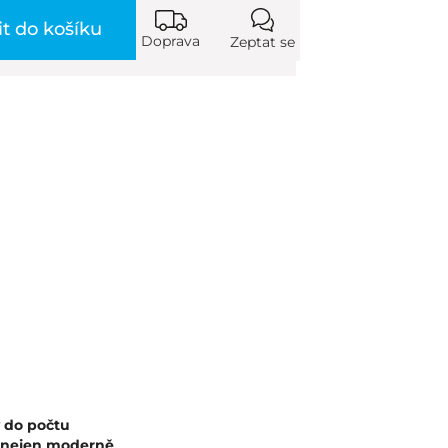
it do košíku
Doprava
Zeptat se
y do počtu
í nejen moderně