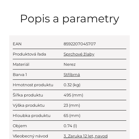
Popis a parametry
EAN
8592207045707
Produktová řada
Sprchové žlaby
Materiál
Nerez
Barva 1
Stříbrná
Hmotnost produktu
0.32
(kg)
Šířka produktu
495
(mm)
Výška produktu
23
(mm)
Hloubka produktu
65
(mm)
Objem
0.74
(l)
Všeobecný návod
3_Zaruka 12 let, navod