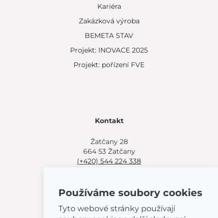
Kariéra
Zakázková výroba
BEMETA STAV
Projekt: INOVACE 2025
Projekt: pořízení FVE
Kontakt
Žatčany 28
664 53 Žatčany
(+420) 544 224 338
info@bemeta.cz
Používáme soubory cookies
Další možnosti nákupu:
Najděte si prodejce poblíž.
Tyto webové stránky používají
Nebo volejte
(+420) 544 224 338
.