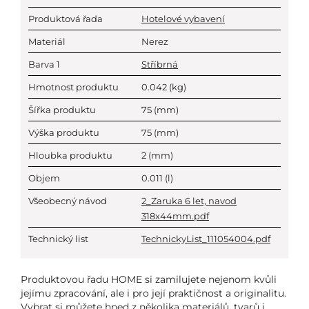
Produktová řada
Hotelové vybavení
Materiál
Nerez
Barva 1
Stříbrná
Hmotnost produktu
0.042
(kg)
Šířka produktu
75
(mm)
Výška produktu
75
(mm)
Hloubka produktu
2
(mm)
Objem
0.011
(l)
Všeobecný návod
2_Zaruka 6 let, navod
318x44mm.pdf
Technický list
TechnickyList_111054004.pdf
Produktovou řadu HOME si zamilujete nejenom kvůli
jejímu zpracování, ale i pro její praktičnost a originalitu.
Vybrat si můžete hned z několika materiálů, tvarů i