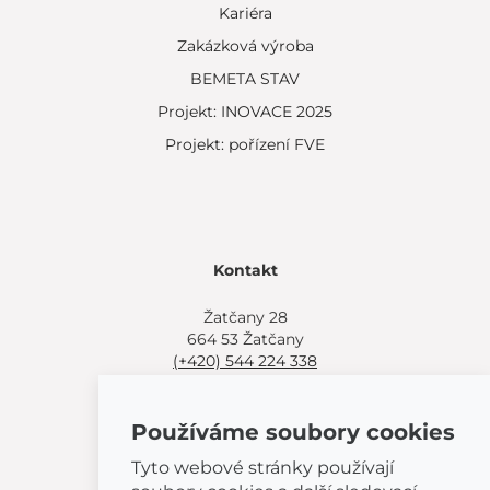
Kariéra
Zakázková výroba
BEMETA STAV
Projekt: INOVACE 2025
Projekt: pořízení FVE
Kontakt
Žatčany 28
664 53 Žatčany
(+420) 544 224 338
info@bemeta.cz
Používáme soubory cookies
Další možnosti nákupu:
Najděte si prodejce poblíž.
Tyto webové stránky používají
Nebo volejte
(+420) 544 224 338
.