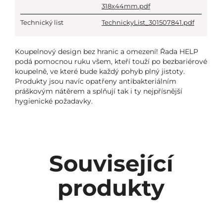
318x44mm.pdf
Technický list
TechnickyList_301507841.pdf
Koupelnový design bez hranic a omezení! Řada HELP
podá pomocnou ruku všem, kteří touží po bezbariérové
koupelně, ve které bude každý pohyb plný jistoty.
Produkty jsou navíc opatřeny antibakteriálním
práškovým nátěrem a splňují tak i ty nejpřísnější
hygienické požadavky.
Související
produkty