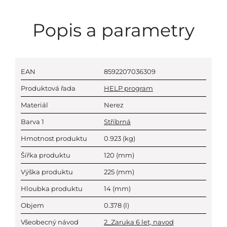
Popis a parametry
EAN
8592207036309
Produktová řada
HELP program
Materiál
Nerez
Barva 1
Stříbrná
Hmotnost produktu
0.923
(kg)
Šířka produktu
120
(mm)
Výška produktu
225
(mm)
Hloubka produktu
14
(mm)
Objem
0.378
(l)
Všeobecný návod
2_Zaruka 6 let, navod