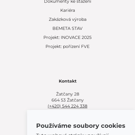
Dokumenty ke stažení
Kariéra
Zakázková výroba
BEMETA STAV
Projekt: INOVACE 2025
Projekt: pořízení FVE
Kontakt
Žatčany 28
664 53 Žatčany
(+420) 544 224 338
info@bemeta.cz
Používáme soubory cookies
Další možnosti nákupu:
Najděte si prodejce poblíž.