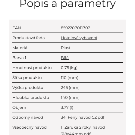
Popis a parametry
EAN
8592207011702
Produktová řada
Hotelové vybavení
Materiál
Plast
Barva 1
Bílá
Hmotnost produktu
0.75
(kg)
Šířka produktu
110
(mm)
Výška produktu
245
(mm)
Hloubka produktu
140
(mm)
Objem
3.77
(l)
Odborný návod
34_Fény návod CZ.pdf
Všeobecný návod
1_Zaruka 2 roky, navod
318x44mm.pdf