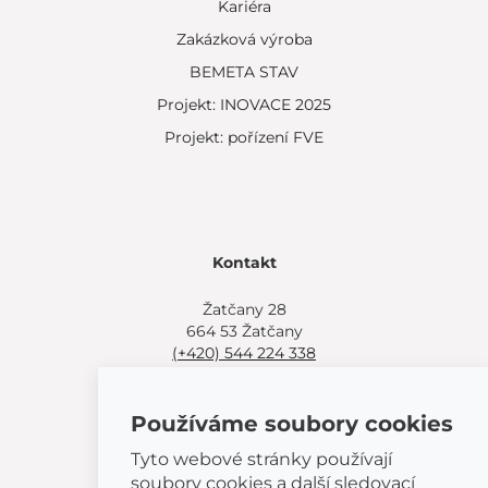
Kariéra
Zakázková výroba
BEMETA STAV
Projekt: INOVACE 2025
Projekt: pořízení FVE
Kontakt
Žatčany 28
664 53 Žatčany
(+420) 544 224 338
info@bemeta.cz
Používáme soubory cookies
Další možnosti nákupu:
Najděte si prodejce poblíž.
Tyto webové stránky používají
Nebo volejte
(+420) 544 224 338
.
soubory cookies a další sledovací