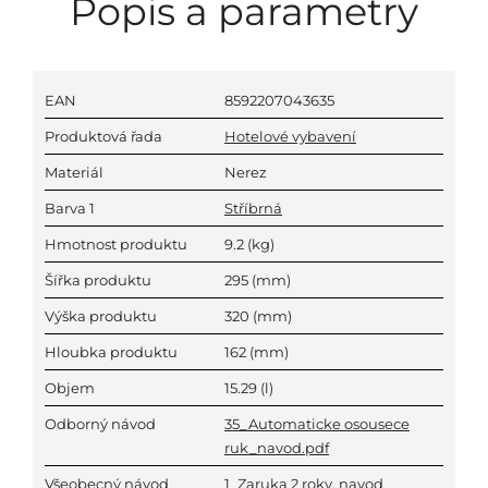
Popis a parametry
EAN
8592207043635
Produktová řada
Hotelové vybavení
Materiál
Nerez
Barva 1
Stříbrná
Hmotnost produktu
9.2
(kg)
Šířka produktu
295
(mm)
Výška produktu
320
(mm)
Hloubka produktu
162
(mm)
Objem
15.29
(l)
Odborný návod
35_Automaticke osousece
ruk_navod.pdf
Všeobecný návod
1_Zaruka 2 roky, navod