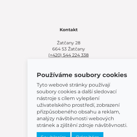
Kontakt
Žatčany 28
664 53 Žatčany
(+420) 544 224 338
info@bemeta.cz
Používáme soubory cookies
Další možnosti nákupu:
Najděte si prodejce poblíž.
Tyto webové stránky používají
Nebo volejte
(+420) 544 224 338
.
soubory cookies a další sledovací
nástroje s cílem vylepšení
uživatelského prostředí, zobrazení
přizpůsobeného obsahu a reklam,
analýzy návštěvnosti webových
© 2026 BEMETA
stránek a zjištění zdroje návštěvnosti.