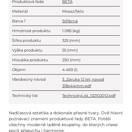
Produktová řada
BETA
Materiál
Mosaz/Sklo
Barva 1
Stříbrná
Hmotnost produktu
1.085
(kg)
Šířka produktu
325
(mm)
Výška produktu
55
(mm)
Hloubka produktu
250
(mm)
Objem
4.469
(l)
Všeobecný návod
3_Zaruka 12 let, navod
318x44mm.pdf
Technický list
TechnickyList_132102012.pdf
Nadčasová estetika a dokonale přesné tvary. Dvě hlavní
poznávací znamení produktové řady BETA. Potěší
všechny moderně laděné koupelny, do kterých vnese
pocit přepychu i harmonie.