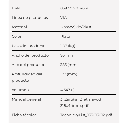
EAN
8592207014666
Línea de productos
VIA
Material
Mosaz/Sklo/Plast
Color 1
Plata
Peso del producto
1.03
(kg)
Ancho del producto
93
(mm)
Alto del producto
385
(mm)
Profundidad del
127
(mm)
producto
Volumen
4.547
(l)
Manual general
3_Zaruka 12 let, navod
318x44mm.pdf
Ficha técnica
TechnickyList_135013012.pdf