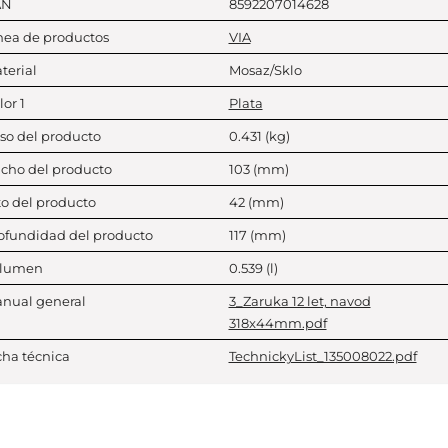
AN
8592207014628
nea de productos
VIA
terial
Mosaz/Sklo
lor 1
Plata
so del producto
0.431
(kg)
cho del producto
103
(mm)
to del producto
42
(mm)
ofundidad del producto
117
(mm)
lumen
0.539
(l)
nual general
3_Zaruka 12 let, navod
318x44mm.pdf
cha técnica
TechnickyList_135008022.pdf