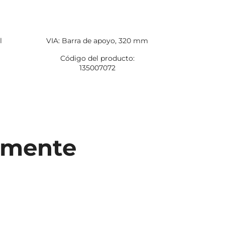
l
VIA: Barra de apoyo, 320 mm
VIA: Port
higiéni
Código del producto:
135007072
Código
1
temente