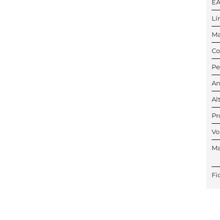
E
Lí
Ma
Co
Pe
An
Al
Pr
Vo
Ma
Fi