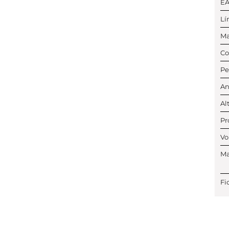
E
Lí
Ma
Co
Pe
An
Al
Pr
Vo
Ma
Fi