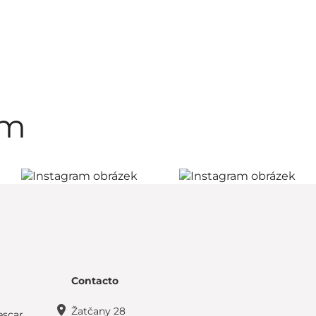
am
Contacto
Žatčany 28
escar