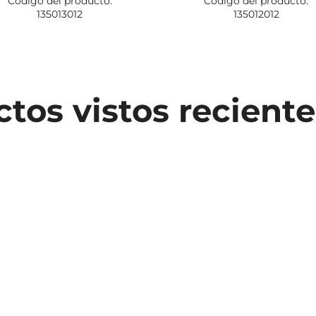
Código del producto:
Código del producto:
135013012
135012012
tos vistos recien