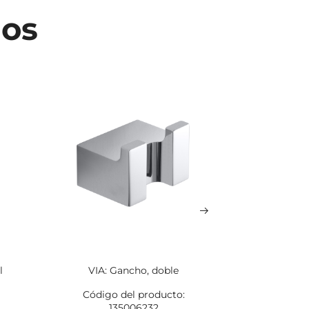
dos
l
VIA: Gancho, doble
VIA: To
Código del producto:
Código
135006232
1