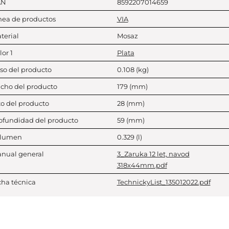
AN
8592207014659
nea de productos
VIA
terial
Mosaz
lor 1
Plata
so del producto
0.108
(kg)
cho del producto
179
(mm)
to del producto
28
(mm)
ofundidad del producto
59
(mm)
lumen
0.329
(l)
nual general
3_Zaruka 12 let, navod
318x44mm.pdf
cha técnica
TechnickyList_135012022.pdf