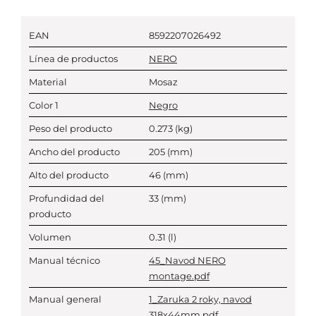
EAN
8592207026492
Línea de productos
NERO
Material
Mosaz
Color 1
Negro
Peso del producto
0.273
(kg)
Ancho del producto
205
(mm)
Alto del producto
46
(mm)
Profundidad del
33
(mm)
producto
Volumen
0.31
(l)
Manual técnico
45_Navod NERO
montage.pdf
Manual general
1_Zaruka 2 roky, navod
318x44mm.pdf