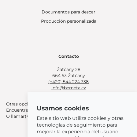
Documentos para descar
Producción personalizada
Contacto
Žatčany 28
664 53 Žatčany
(+420) 544 224 338
info@bemeta.cz
Otras opciones de compra:
Usamos cookies
Encuentre un distribuidor cerca de usted
.
O llamar
(+420) 544 224 338
.
Este sitio web utiliza cookies y otras
tecnologías de seguimiento para
mejorar la experiencia del usuario,