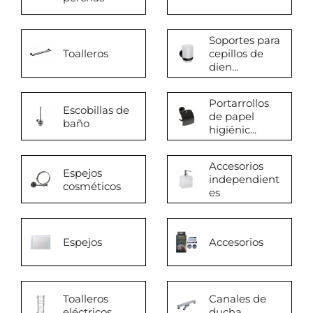
Soportes para
Toalleros
cepillos de
dien...
Portarrollos
Escobillas de
de papel
baño
higiénic...
Accesorios
Espejos
independient
cosméticos
es
Espejos
Accesorios
Toalleros
Canales de
eléctricos
ducha