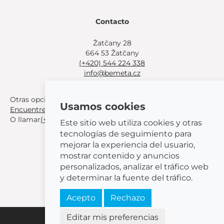
Contacto
Žatčany 28
664 53 Žatčany
(+420) 544 224 338
info@bemeta.cz
Otras opciones de compra:
Usamos cookies
Encuentre un distribuidor cerca de usted
.
O llamar
(+420) 544 224 338
.
Este sitio web utiliza cookies y otras
tecnologías de seguimiento para
mejorar la experiencia del usuario,
mostrar contenido y anuncios
personalizados, analizar el tráfico web
© 2026 BEMETA
y determinar la fuente del tráfico.
Acepto
Rechazo
Editar mis preferencias