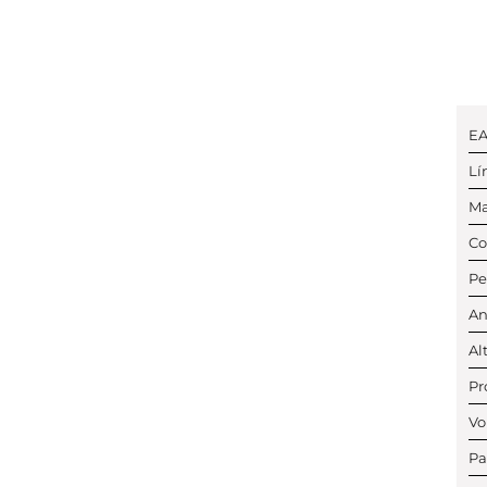
E
Lí
Ma
Co
Pe
An
Al
Pr
Vo
Pa