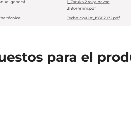
nual general
1_Zaruka 2 roky, navod
318x44mm.pdf
cha técnica
TechnickyList_158112032.pdf
estos para el pro