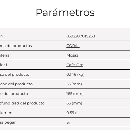
Parámetros
AN
8592207019258
nea de productos
CORAL
terial
Mosaz
lor 1
Café-Oro
so del producto
0.146
(kg)
cho del producto
55
(mm)
to del producto
165
(mm)
ofundidad del producto
65
(mm)
lumen
0.59
(l)
ra pegar
Sí