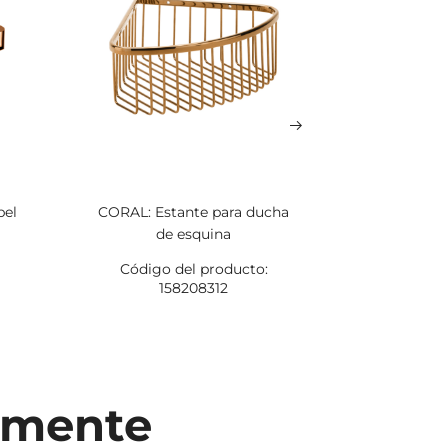
pel
CORAL: Estante para ducha
CORAL: 
de esquina
sue
Código del producto:
Código
158208312
1
temente