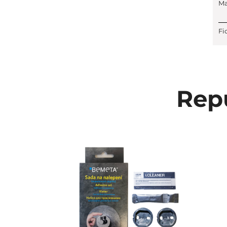
Ma
Fi
Repu