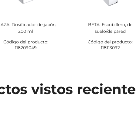
AZA: Dosificador de jabón,
BETA: Escobillero, de
200 ml
suelo/de pared
Código del producto:
Código del producto:
118209049
118113092
tos vistos recien