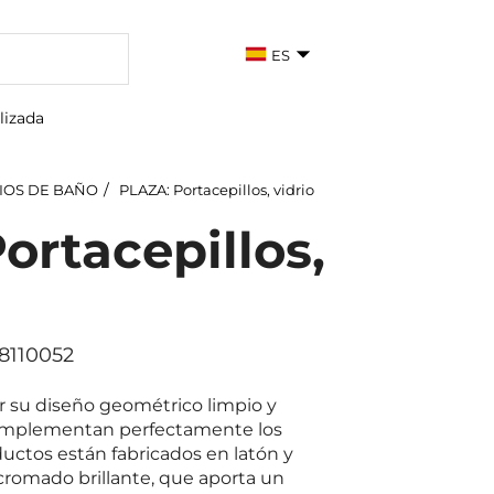
ES
lizada
IOS DE BAÑO
PLAZA: Portacepillos, vidrio
ortacepillos,
18110052
r su diseño geométrico limpio y
complementan perfectamente los
ctos están fabricados en latón y
romado brillante, que aporta un