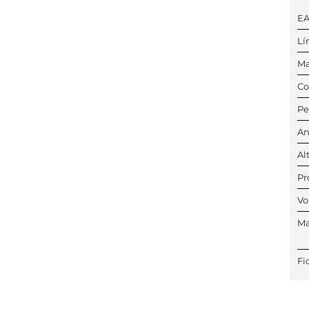
E
Lí
Ma
Co
Pe
An
Al
Pr
Vo
Ma
Fi