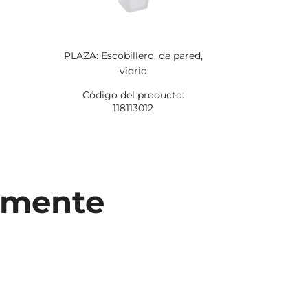
PLAZA: Escobillero, de pared,
PLAZA: Por
vidrio
h
Código del producto:
Código
118113012
temente