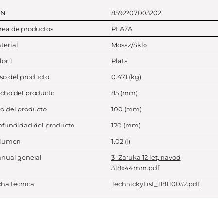
AN
8592207003202
nea de productos
PLAZA
terial
Mosaz/Sklo
lor 1
Plata
so del producto
0.471
(kg)
cho del producto
85
(mm)
to del producto
100
(mm)
ofundidad del producto
120
(mm)
lumen
1.02
(l)
nual general
3_Zaruka 12 let, navod
318x44mm.pdf
cha técnica
TechnickyList_118110052.pdf