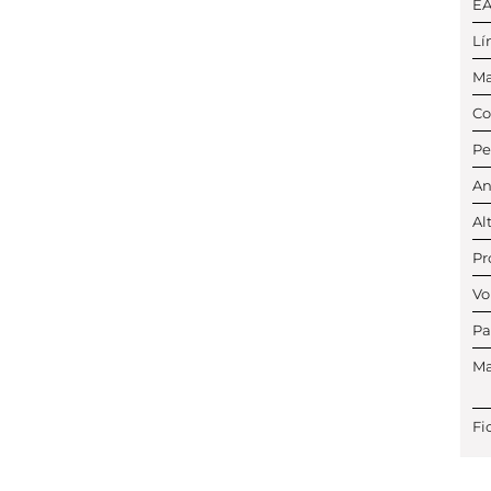
E
Lí
Ma
Co
Pe
An
Al
Pr
Vo
Pa
Ma
Fi