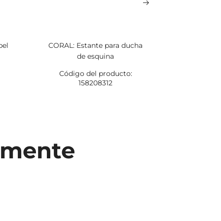
pel
CORAL: Estante para ducha
CORAL: 
de esquina
sue
Código del producto:
Código
158208312
1
temente