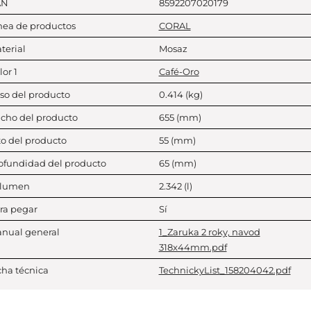
AN
8592207020179
nea de productos
CORAL
terial
Mosaz
lor 1
Café-Oro
so del producto
0.414
(kg)
cho del producto
655
(mm)
to del producto
55
(mm)
ofundidad del producto
65
(mm)
lumen
2.342
(l)
ra pegar
Sí
nual general
1_Zaruka 2 roky, navod
318x44mm.pdf
cha técnica
TechnickyList_158204042.pdf