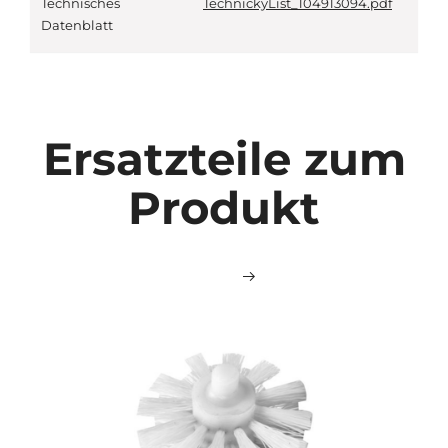
Technisches
TechnickyList_104913094.pdf
Datenblatt
Ersatzteile zum
Produkt