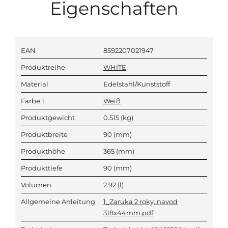
Eigenschaften
EAN
8592207021947
Produktreihe
WHITE
Material
Edelstahl/Kunststoff
Farbe 1
Weiß
Produktgewicht
0.515
(kg)
Produktbreite
90
(mm)
Produkthöhe
365
(mm)
Produkttiefe
90
(mm)
Volumen
2.92
(l)
Allgemeine Anleitung
1_Zaruka 2 roky, navod
318x44mm.pdf