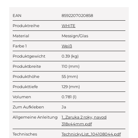
EAN
8592207020858
Produktreihe
WHITE
Material
Messign/Glas
Farbe 1
Weiß
Produktgewicht
0.39
(kg)
Produktbreite
110
(mm)
Produkthöhe
55
(mm)
Produkttiefe
129
(mm)
Volumen
0.781
(l)
Zum Aufkleben
Ja
Allgemeine Anleitung
1_Zaruka 2 roky, navod
318x44mm.pdf
Technisches
TechnickyList_104108044.pdf