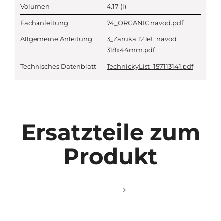
Volumen
4.17
(l)
Fachanleitung
74_ORGANIC navod.pdf
Allgemeine Anleitung
3_Zaruka 12 let, navod
318x44mm.pdf
Technisches Datenblatt
TechnickyList_157113141.pdf
Ersatzteile zum
Produkt