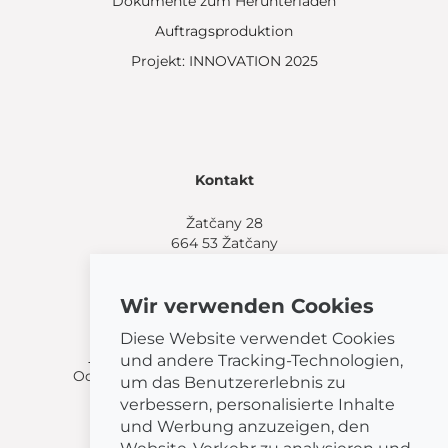
Dokumente zum Herunterladen
Auftragsproduktion
Projekt: INNOVATION 2025
Kontakt
Žatčany 28
664 53 Žatčany
(+420) 544 224 338
info@bemeta.cz
Wir verwenden Cookies
Weitere Einkaufsmöglichkeiten:
Diese Website verwendet Cookies
Finden Sie einen Händler in Ihrer Nähe
.
und andere Tracking-Technologien,
Oder rufen Sie an unter
(+420) 544 224 338
.
um das Benutzererlebnis zu
verbessern, personalisierte Inhalte
und Werbung anzuzeigen, den