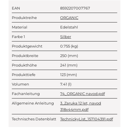
EAN
8592207007767
Produktreihe
ORGANIC
Material
Edelstahl
Farbe 1
Silber
Produktgewicht
0.755
(kg)
Produktbreite
250
(mm)
Produkthöhe
241
(mm)
Produkttiefe
123
(mm)
Volumen
7.41
(l)
Fachanleitung
74_ORGANIC navod.pdf
Allgemeine Anleitung
3_Zaruka 12 let, navod
318x44mm.pdf
Technisches Datenblatt
TechnickyList_157104391.pdf