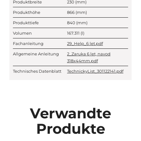
Produktbreite
230
(mm)
Produkthöhe
866
(mm)
Produkttiefe
840
(mm)
Volumen
167.311
(l)
Fachanleitung
29_Help_6 let.pdf
Allgemeine Anleitung
2_Zaruka 6 let, navod
318x44mm.pdf
Technisches Datenblatt
TechnickyList_301122141.pdf
Verwandte
Produkte