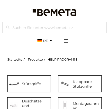
Suchen
DE
Startseite
Produkte
HELP PROGRAMM
Klappbare
Stützgriffe
Stützgriffe
Duschsitze
Montagerahm
und
en