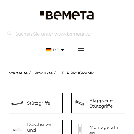
Suchen
DE
Startseite
Produkte
HELP PROGRAMM
Klappbare
Stützgriffe
Stützgriffe
Duschsitze
Montagerahm
und
en