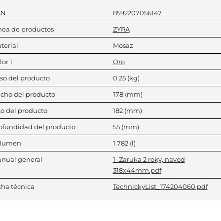
AN
8592207056147
nea de productos
ZYRA
terial
Mosaz
lor 1
Oro
so del producto
0.25
(kg)
cho del producto
178
(mm)
to del producto
182
(mm)
ofundidad del producto
55
(mm)
lumen
1.782
(l)
nual general
1_Zaruka 2 roky, navod
318x44mm.pdf
cha técnica
TechnickyList_174204060.pdf