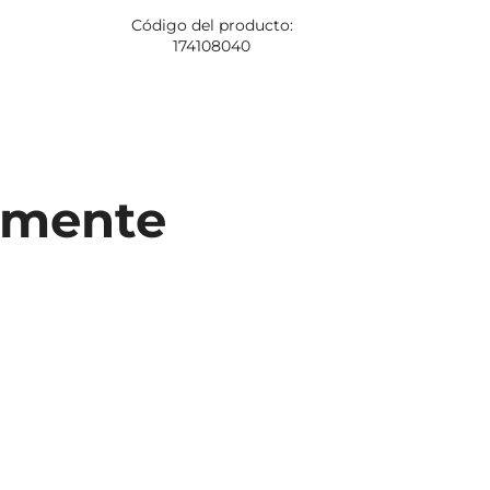
Código del producto:
Código
174108040
1
temente