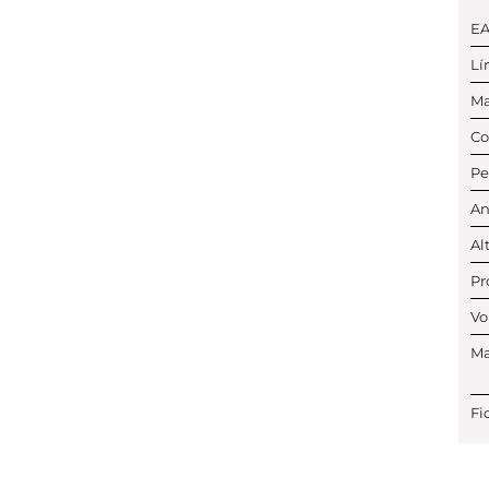
E
Lí
Ma
Co
Pe
An
Al
Pr
Vo
Ma
Fi