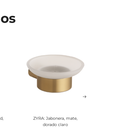
dos
d,
ZYRA: Jabonera, mate,
ZYRA: Dosi
dorado claro
200 ml, m