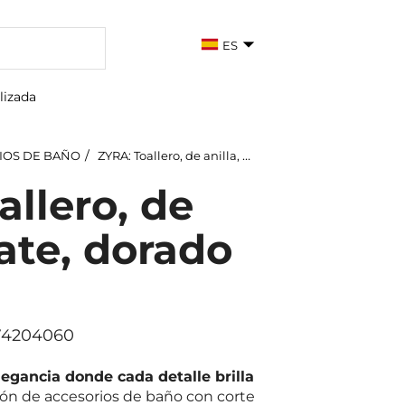
ES
lizada
IOS DE BAÑO
ZYRA: Toallero, de anilla, mate, dorado claro
allero, de
mate, dorado
174204060
egancia donde cada detalle brilla
ión de accesorios de baño con corte