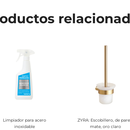
oductos relaciona
Limpiador para acero
ZYRA: Escobillero, de pare
inoxidable
mate, oro claro