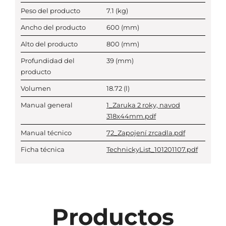
Peso del producto
7.1
(kg)
Ancho del producto
600
(mm)
Alto del producto
800
(mm)
Profundidad del
39
(mm)
producto
Volumen
18.72
(l)
Manual general
1_Zaruka 2 roky, navod
318x44mm.pdf
Manual técnico
72_Zapojení zrcadla.pdf
Ficha técnica
TechnickyList_101201107.pdf
Productos