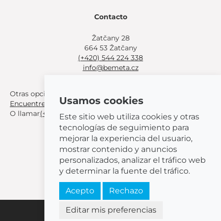
Contacto
Žatčany 28
664 53 Žatčany
(+420) 544 224 338
info@bemeta.cz
Otras opciones de compra:
Usamos cookies
Encuentre un distribuidor cerca de usted
.
O llamar
(+420) 544 224 338
.
Este sitio web utiliza cookies y otras
tecnologías de seguimiento para
mejorar la experiencia del usuario,
mostrar contenido y anuncios
personalizados, analizar el tráfico web
© 2026 BEMETA
y determinar la fuente del tráfico.
Acepto
Rechazo
Editar mis preferencias
Configuración de cookies