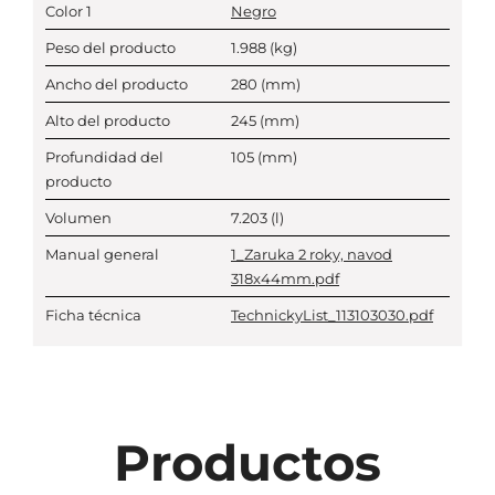
Color 1
Negro
Peso del producto
1.988
(kg)
Ancho del producto
280
(mm)
Alto del producto
245
(mm)
Profundidad del
105
(mm)
producto
Volumen
7.203
(l)
Manual general
1_Zaruka 2 roky, navod
318x44mm.pdf
Ficha técnica
TechnickyList_113103030.pdf
Productos