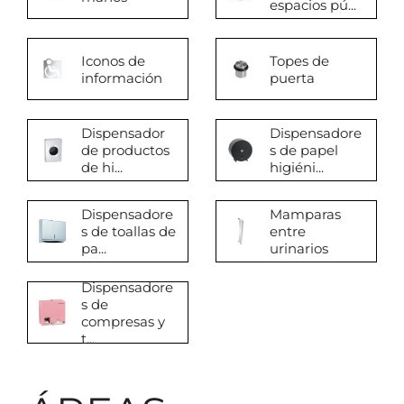
espacios pú...
Iconos de
Topes de
información
puerta
Dispensador
Dispensadore
de productos
s de papel
de hi...
higiéni...
Dispensadore
Mamparas
s de toallas de
entre
pa...
urinarios
Dispensadore
s de
compresas y
t...