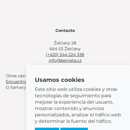
Contacto
Žatčany 28
664 53 Žatčany
(+420) 544 224 338
info@bemeta.cz
Otras opciones de compra:
Usamos cookies
Encuentre un distribuidor cerca de usted
.
O llamar
(+420) 544 224 338
.
Este sitio web utiliza cookies y otras
tecnologías de seguimiento para
mejorar la experiencia del usuario,
mostrar contenido y anuncios
personalizados, analizar el tráfico web
© 2026 BEMETA
y determinar la fuente del tráfico.