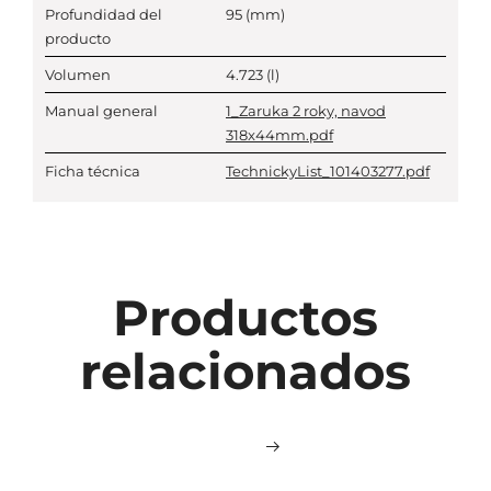
Profundidad del
95
(mm)
producto
Volumen
4.723
(l)
Manual general
1_Zaruka 2 roky, navod
318x44mm.pdf
Ficha técnica
TechnickyList_101403277.pdf
Productos
relacionados