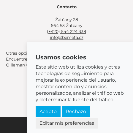
Contacto
Žatčany 28
664 53 Žatčany
(+420) 544 224 338
info@bemeta.cz
Otras opciones de compra:
Usamos cookies
Encuentre un distribuidor cerca de usted
.
O llamar
(+420) 544 224 338
.
Este sitio web utiliza cookies y otras
tecnologías de seguimiento para
mejorar la experiencia del usuario,
mostrar contenido y anuncios
personalizados, analizar el tráfico web
© 2026 BEMETA
y determinar la fuente del tráfico.
Acepto
Rechazo
Editar mis preferencias
Configuración de cookies