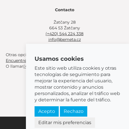
Contacto
Žatčany 28
664 53 Žatčany
(+420) 544 224 338
info@bemeta.cz
Otras opciones de compra:
Usamos cookies
Encuentre un distribuidor cerca de usted
.
O llamar
(+420) 544 224 338
.
Este sitio web utiliza cookies y otras
tecnologías de seguimiento para
mejorar la experiencia del usuario,
mostrar contenido y anuncios
personalizados, analizar el tráfico web
© 2026 BEMETA
y determinar la fuente del tráfico.
Acepto
Rechazo
Editar mis preferencias
Configuración de cookies