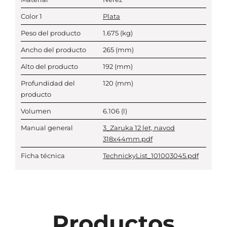
Color 1
Plata
Peso del producto
1.675
(kg)
Ancho del producto
265
(mm)
Alto del producto
192
(mm)
Profundidad del
120
(mm)
producto
Volumen
6.106
(l)
Manual general
3_Zaruka 12 let, navod
318x44mm.pdf
Ficha técnica
TechnickyList_101003045.pdf
Productos