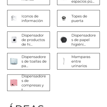
espacios pú...
Iconos de
Topes de
información
puerta
Dispensador
Dispensadore
de productos
s de papel
de hi...
higiéni...
Dispensadore
Mamparas
s de toallas de
entre
pa...
urinarios
Dispensadore
s de
compresas y
t...