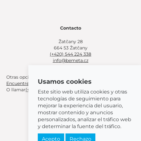
Contacto
Žatčany 28
664 53 Žatčany
(+420) 544 224 338
info@bemeta.cz
Otras opciones de compra:
Usamos cookies
Encuentre un distribuidor cerca de usted
.
O llamar
(+420) 544 224 338
.
Este sitio web utiliza cookies y otras
tecnologías de seguimiento para
mejorar la experiencia del usuario,
mostrar contenido y anuncios
personalizados, analizar el tráfico web
© 2026 BEMETA
y determinar la fuente del tráfico.
Acepto
Rechazo