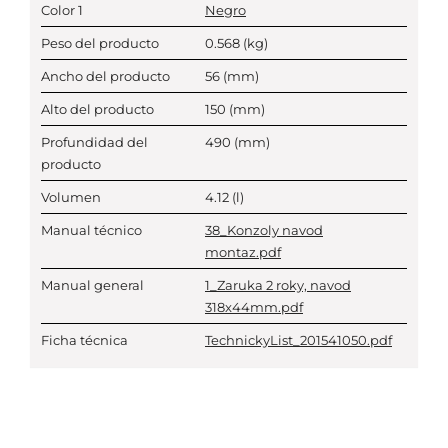
Color 1
Negro
Peso del producto
0.568
(kg)
Ancho del producto
56
(mm)
Alto del producto
150
(mm)
Profundidad del
490
(mm)
producto
Volumen
4.12
(l)
Manual técnico
38_Konzoly navod
montaz.pdf
Manual general
1_Zaruka 2 roky, navod
318x44mm.pdf
Ficha técnica
TechnickyList_201541050.pdf